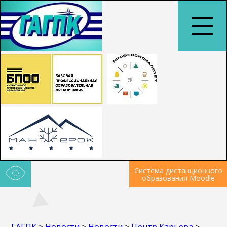
Система дистанционного
образования Moodle