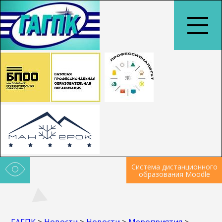
Система дистанционного
образования Moodle