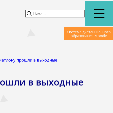
Система дистанционного
образования Moodle
иатлону прошли в выходные
рошли в выходные