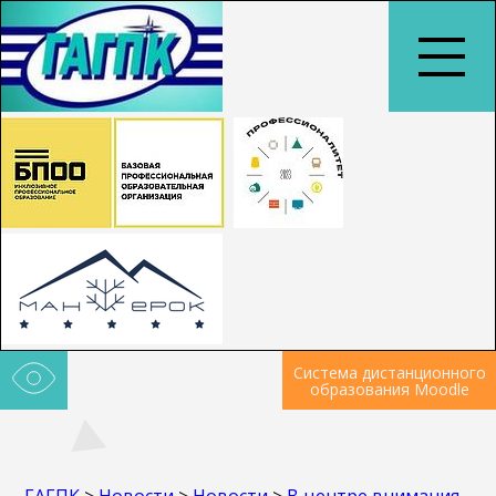
Система дистанционного
образования Moodle