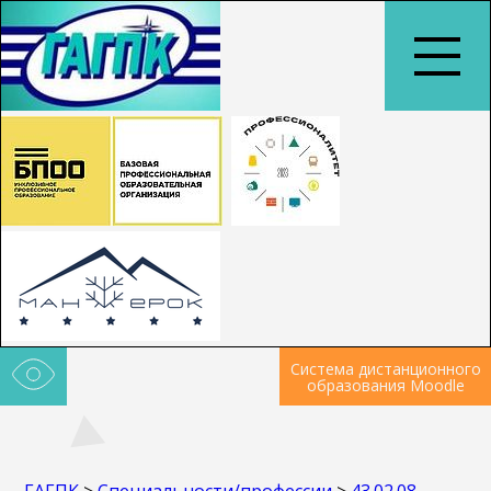
Система дистанционного
образования Moodle