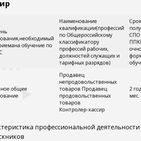
сир
Наименование
Сро
квалификации(профессий
полу
ень
по Общероссийскому
СПО
зования,необходимый
классификатору
ППК
риемана обучение по
профессий рабочих,
очн
С
должностей служащих и
фор
тарифных разрядов)
обуч
Продавец
непродовольственных
вное общее
товаров Продавец
2 го
зование
продовольственных
мес.
товаров
Контролер-кассир
ктеристика профессиональной деятельности
скников