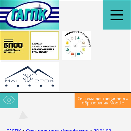
Система дистанционного
образования Moodle