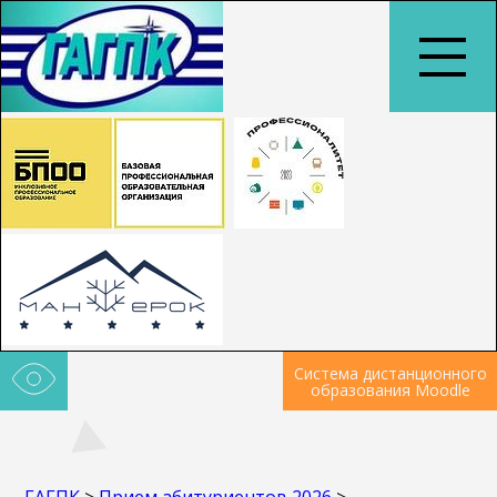
Система дистанционного
образования Moodle