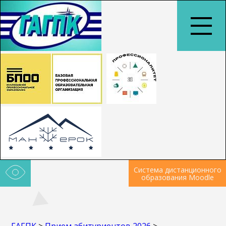
Система дистанционного
образования Moodle