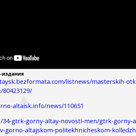
т-издания
taysk.bezformata.com/listnews/masterskih-otkr
/80423129/
rno-altaisk.info/news/110651
ru/34-gtrk-gorny-altay-novosti-men/gtrk-gorny-a
-v-gorno-altajskom-politekhnicheskom-kolledzh