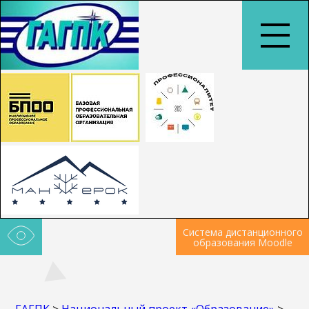
Система дистанционного
образования Moodle