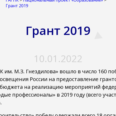
ГАГПК
>
Национальный проект «Образование»
>
Грант 2019
Грант 2019
10.01.2022
К им. М.З. Гнездилова» вошло в число 160 п
свещения России на предоставление грант
 бюджета на реализацию мероприятий феде
дые профессионалы» в 2019 году (всего учас
.
троительство» победу одержали всего 18 орга