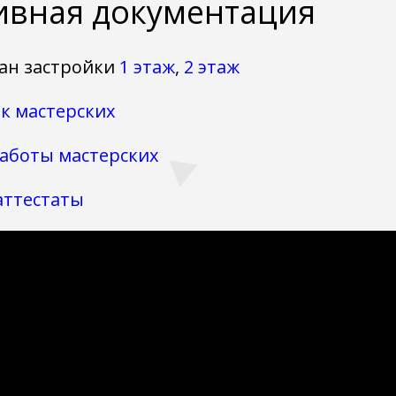
вная документация
ан застройки
1 этаж
,
2 этаж
к мастерских
аботы мастерских
аттестаты