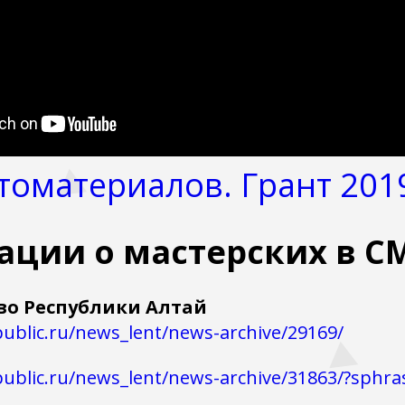
томатериалов. Грант 201
ации о мастерских в С
во Республики Алтай
epublic.ru/news_lent/news-archive/29169/
republic.ru/news_lent/news-archive/31863/?sphr