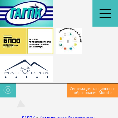
Система дистанционного
образования Moodle