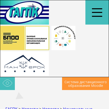
Система дистанционного
образования Moodle