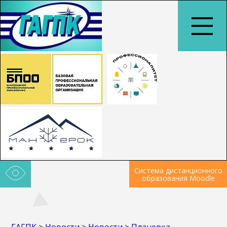
Система дистанционного
образования Moodle