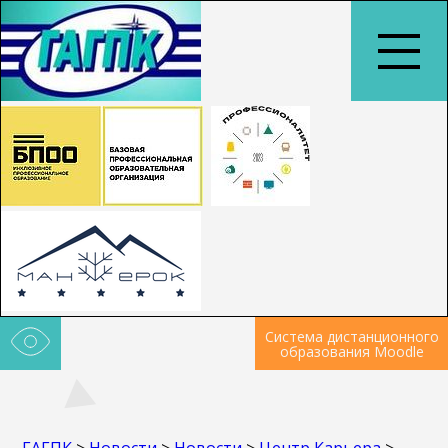
Система дистанционного
образования Moodle