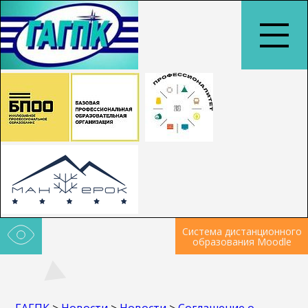
Система дистанционного
образования Moodle