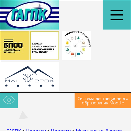
Система дистанционного
образования Moodle