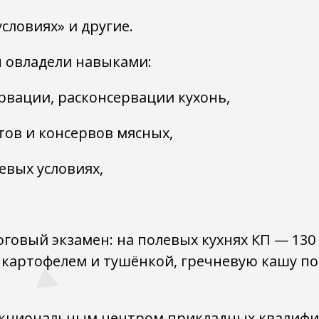
словиях» и другие.
ы овладели навыками:
рвации, расконсервации кухонь,
ов и консервов мясных,
евых условиях,
говый экзамен: на полевых кухнях КП — 130
 картофелем и тушёнкой, гречневую кашу по 
кциональным центром прикладных квалифи