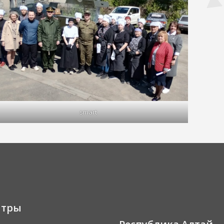
smart
нтры