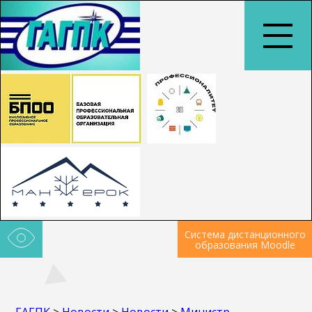
Система дистанционного
образования Moodle