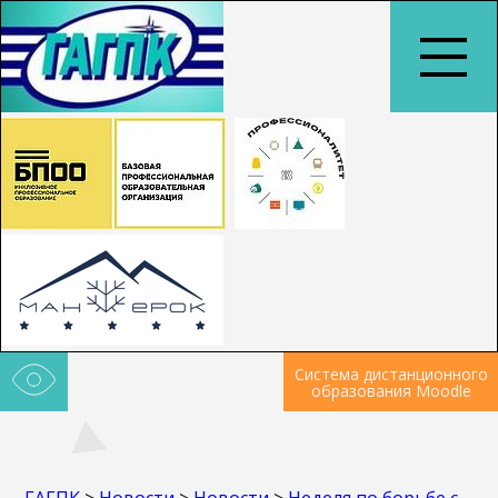
Система дистанционного
образования Moodle