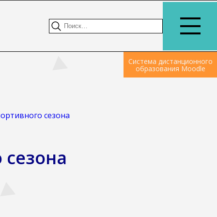
Система дистанционного
образования Moodle
портивного сезона
 сезона