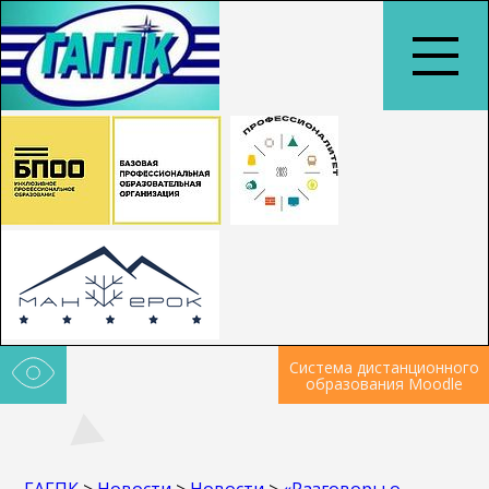
Система дистанционного
образования Moodle