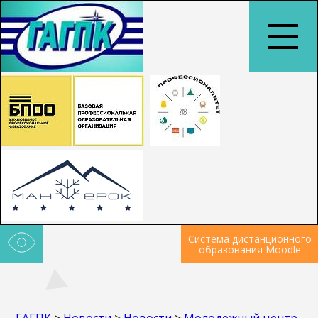
Система дистанционного
образования Moodle