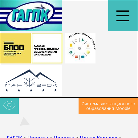
Система дистанционного
образования Moodle